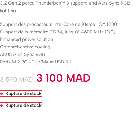
3.2 Gen 2 ports, Thunderbolt™ 3 support, and Aura Sync RGB
lighting
Support des processeurs Intel Core de 10ème LGA 1200
Support de la mémoire DDR4, jusqu’à 4600 MHz (OC)
Enhanced power solution
Comprehensive cooling
ASUS Aura Sync RGB
Ports M.2 PCI-E NVMe et USB 3.1
3 100
MAD
3 590
MAD
Rupture de stock
Rupture de stock
Livraison rapide sous 24 heures