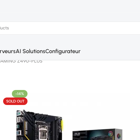
rveurs
AI Solutions
Configurateur
GAMING Z490-PLUS
-14%
SOLD OUT