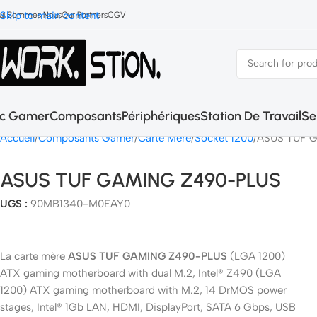
Skip to main content
ui Sommes Nous
Our Partners
CGV
c Gamer
Composants
Périphériques
Station De Travail
Se
Accueil
Composants Gamer
Carte Mère
Socket 1200
ASUS TUF 
ASUS TUF GAMING Z490-PLUS
UGS :
90MB1340-M0EAY0
La carte mère
ASUS TUF GAMING Z490-PLUS
(LGA 1200)
ATX gaming motherboard with dual M.2, Intel® Z490 (LGA
1200) ATX gaming motherboard with M.2, 14 DrMOS power
stages, Intel® 1Gb LAN, HDMI, DisplayPort, SATA 6 Gbps, USB