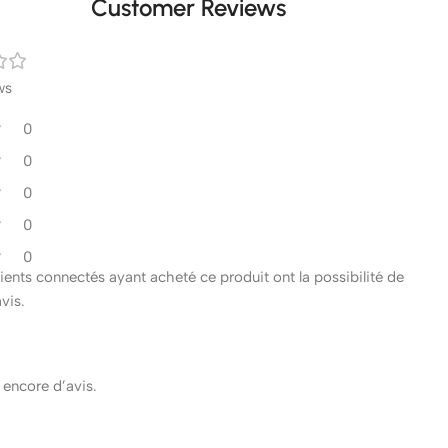
Customer Reviews
ws
0
0
0
0
0
clients connectés ayant acheté ce produit ont la possibilité de
avis.
s encore d’avis.