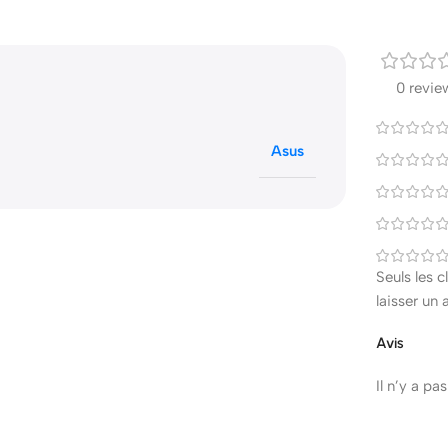
0 revie
Asus
Seuls les 
laisser un 
Avis
Il n’y a pa