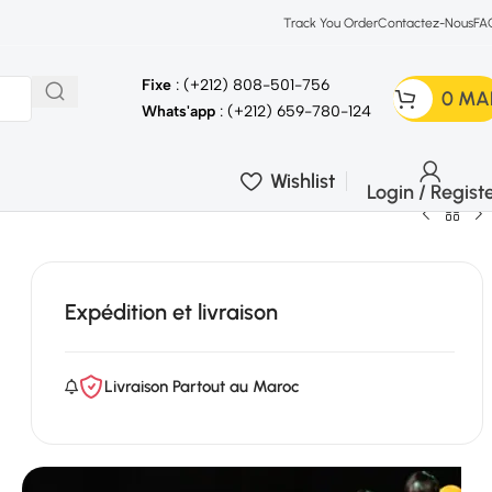
Track You Order
Contactez-Nous
FA
Fixe
: (+212) 808-501-756
0
MA
Whats'app
: (+212) 659-780-124
Wishlist
Login / Regist
Expédition et livraison
Livraison Partout au Maroc