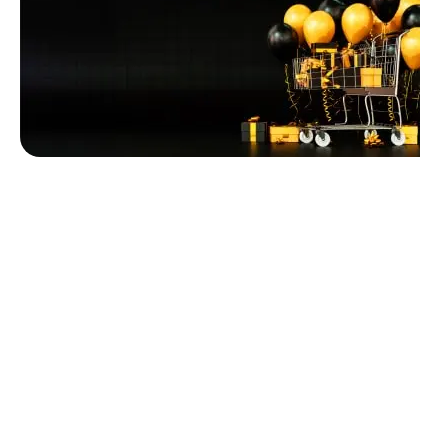
Unbeatable offers
Black Friday
Blowout!