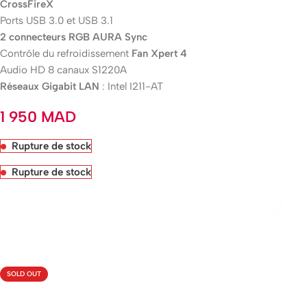
CrossFireX
Ports USB 3.0 et USB 3.1
2 connecteurs RGB AURA Sync
Contrôle du refroidissement
Fan Xpert 4
Audio HD 8 canaux S1220A
Réseaux Gigabit LAN
: Intel I211-AT
1 950
MAD
Rupture de stock
Rupture de stock
Livraison rapide sous 24 heures
SOLD OUT