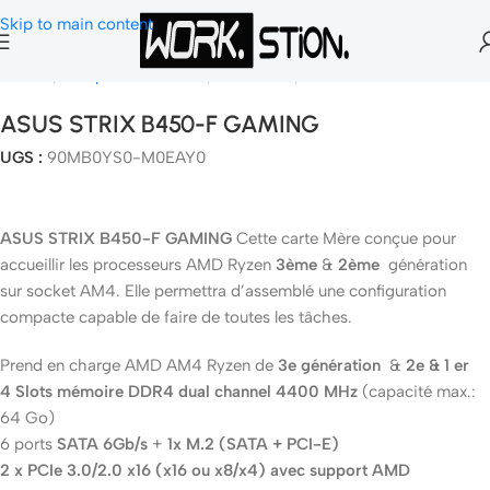
Skip to main content
Accueil
Composants Gamer
Carte Mère
Socket AM4
ASUS STRIX B450-F GAMING
UGS :
90MB0YS0-M0EAY0
ASUS STRIX B450-F GAMING
Cette carte Mère conçue pour
accueillir les processeurs AMD Ryzen
3ème
&
2ème
génération
sur socket AM4. Elle permettra d’assemblé une configuration
compacte capable de faire de toutes les tâches.
Prend en charge AMD AM4 Ryzen de
3e génération
&
2e & 1 er
4 Slots mémoire DDR4 dual channel 4400 MHz
(capacité max.:
64 Go)
6 ports
SATA 6Gb/s
+
1x M.2 (SATA + PCI-E)
2 x PCIe 3.0/2.0 x16 (x16 ou x8/x4) avec support AMD