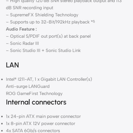
– High quality 120 dB SNR stereo playback output and 113
dB SNR recording input
– SupremeFX Shielding Technology
– Supports up to 32-Bit/192kHz playback *
5
Audio Feature :
– Optical S/PDIF out port(s) at back panel
– Sonic Radar III
– Sonic Studio III + Sonic Studio Link
LAN
Intel® I211-AT, 1 x Gigabit LAN Controller(s)
Anti-surge LANGuard
ROG GameFirst Technology
Internal connectors
1x 24-pin ATX main power connector
1x 8-pin ATX 12V power connector
4x SATA 6Gb/s connectors