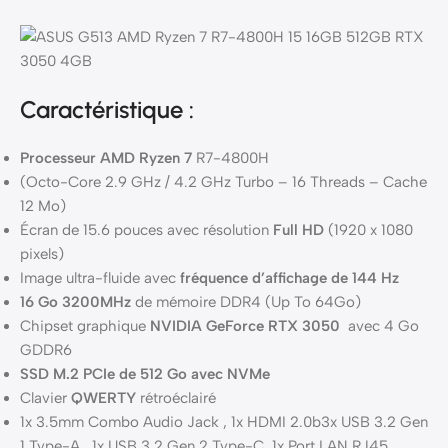
Caractéristique :
Processeur AMD Ryzen 7
R7-4800H
(Octo-Core 2.9 GHz / 4.2 GHz Turbo – 16 Threads – Cache
12 Mo)
Écran de 15.6 pouces avec résolution
Full HD
(1920 x 1080
pixels)
Image ultra-fluide avec
fréquence d’affichage de 144 Hz
16 Go 3200MHz
de mémoire DDR4 (Up To 64Go)
Chipset graphique
NVIDIA GeForce RTX 3050
avec 4 Go
GDDR6
SSD M.2 PCIe de 512 Go
avec NVMe
Clavier
QWERTY
rétroéclairé
1x 3.5mm Combo Audio Jack , 1x HDMI 2.0b3x USB 3.2 Gen
1 Type-A , 1x USB 3.2 Gen 2 Type-C ,1x Port LAN RJ45