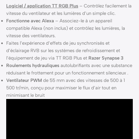
Logiciel / application TT RGB Plus
– Contrôlez facilement la
vitesse du ventilateur et les lumières d’un simple clic.
Fonctionne avec Alexa
– Associez-le à un appareil
compatible Alexa (non inclus) et contrôlez les lumières, la
vitesse des ventilateurs.
Faites l’expérience d’effets de jeu synchronisés et
d’éclairage RVB sur les systèmes de refroidissement et
l’équipement de jeu via TT RGB Plus et
Razer Synapse 3
Roulements hydrauliques
autolubrifiants avec une substance
réduisant le frottement pour un fonctionnement silencieux .
Ventilateur PWM
de 55 mm avec des vitesses de 500 à 1
500 tr/min, conçu pour maximiser le flux d’air tout en
minimisant le bruit