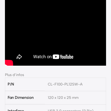
Plus d’infos
P/N
CL-F100-PL12SW-A
Fan Dimension
120 x 120 x 25 mm
Interface