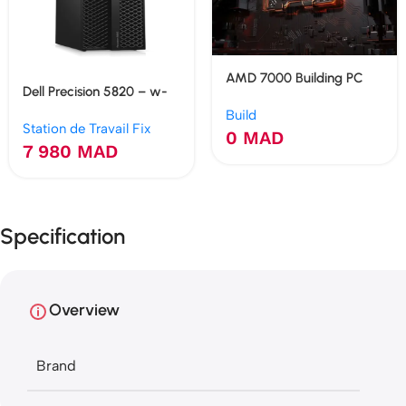
AMD 7000 Building PC
Dell Precision 5820 – w-
2133 32 Go RTX 3050 6
Build
Station de Travail Fix
Go SSD 480 Go
0
MAD
7 980
MAD
Specification
Overview
Brand