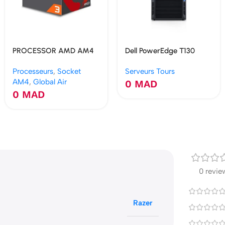
PROCESSOR AMD AM4
Dell PowerEdge T130
RYZEN 3 3200G
PET130-E3-1220V5B
Processeurs
,
Socket
Serveurs Tours
4X4.0GHZ 6MB BOX
AM4
,
Global Air
0
MAD
0
MAD
0 revie
Razer