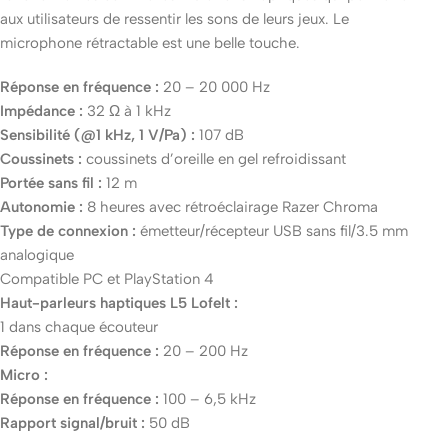
aux utilisateurs de ressentir les sons de leurs jeux. Le
microphone rétractable est une belle touche.
Réponse en fréquence :
20 – 20 000 Hz
Impédance :
32 Ω à 1 kHz
Sensibilité (@1 kHz, 1 V/Pa) :
107 dB
Coussinets :
coussinets d’oreille en gel refroidissant
Portée sans fil :
12 m
Autonomie :
8 heures avec rétroéclairage Razer Chroma
Type de connexion :
émetteur/récepteur USB sans fil/3.5 mm
analogique
Compatible PC et PlayStation 4
Haut-parleurs haptiques L5 Lofelt :
1 dans chaque écouteur
Réponse en fréquence :
20 – 200 Hz
Micro :
Réponse en fréquence :
100 – 6,5 kHz
Rapport signal/bruit :
50 dB