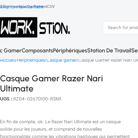
Skip to main content
ui Sommes Nous
Our Partners
CGV
c Gamer
Composants
Périphériques
Station De Travail
Se
Accueil
Peripheriques
Casque gamer
Casque Gamer Razer Nari Ul
Casque Gamer Razer Nari
Ultimate
UGS :
RZ04-02670100-R3M1
En fin de compte, ok. Le Razer Nari Ultimate est un casque
solide pour les joueurs, et comprend de nouvelles
fonctionnalités comme les vibrations haptiques qui permettent