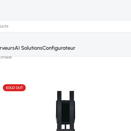
rveurs
AI Solutions
Configurateur
timate
SOLD OUT