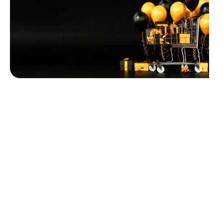
Unbeatable offers
Black Friday
Blowout!