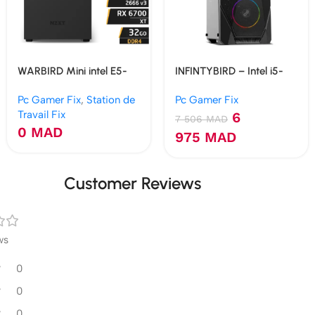
WARBIRD Mini intel E5-
INFINTYBIRD – Intel i5-
2666 V3 10C/20T 32Go
11400F | 8 Go | GTX 1650
Pc Gamer Fix
,
Station de
Pc Gamer Fix
RX 6700xt 12G
4 Go | 120 Go NVMe
Travail Fix
6
7 506
MAD
0
MAD
975
MAD
Customer Reviews
ws
0
0
0