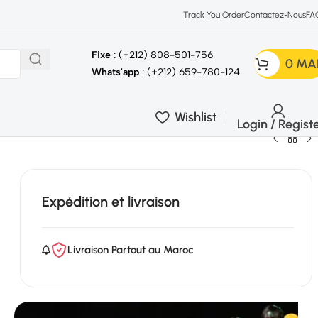
Track You Order
Contactez-Nous
FA
Fixe
: (+212) 808-501-756
0
MA
Whats'app
: (+212) 659-780-124
Wishlist
Login / Regist
Expédition et livraison
Livraison Partout au Maroc