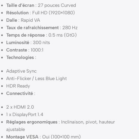
Taille d’écran
: 27 pouces Curved
Résolution
: Full HD (1920×1080)
Dalle
: Rapid VA
Taux de rafraîchissement
: 280 Hz
Temps de réponse
: 0.5 ms (GtG)
Luminosité
: 300 nits
Contraste
: 1000:1
Technologies
:
Adaptive Sync
Anti-Flicker / Less Blue Light
HDR Ready
Connectivité
:
2 x HDMI 2.0
1 x DisplayPort 1.4
Réglages ergonomiques
: Inclinaison, pivot, hauteur
ajustable
Montage VESA
: Oui (100×100 mm)