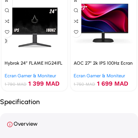
Hybrok 24″ FLAME HG24IFL
AOC 27″ 2k IPS 100Hz Ecran
IPS 180Hz 1ms
gamer
Ecran Gamer & Moniteur
Ecran Gamer & Moniteur
1 399
MAD
1 699
MAD
1 790
MAD
1 750
MAD
Specification
Overview