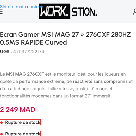
Skip to main content
Accueil
Ecran Gamer & Moniteur
Ecran Gamer MSI MAG 27 » 276CXF 280HZ
0.5MS RAPIDE Curved
UGS :
4711377222174
Le
MSI MAG 276CXF
est le moniteur idéal pour les joueurs en
quête de
performance extrême
, de
réactivité sans compromis
et
d’un affichage soigné. Il allie vitesse, qualité d’image et
fonctionnalités modernes dans un format 27″ immersif.
2 249
MAD
Rupture de stock
Rupture de stock