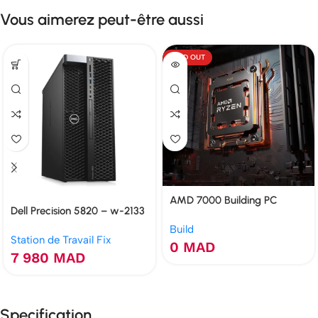
Vous aimerez peut-être aussi
SOLD OUT
AMD 7000 Building PC
Dell Precision 5820 – w-2133
32 Go RTX 3050 6 Go SSD
Build
Station de Travail Fix
480 Go
0
MAD
7 980
MAD
Specification