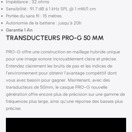
Impédance : 32 ohms
Sensibilité : 91.7 dB à 1 kHz SPL @ 1 mW/1 cm
Portée du sans fil : 15 mètres
Autonomie de la batterie : jusqu’à 20h
Garantie 1 An
TRANSDUCTEURS PRO-G 50 MM
PRO-G offre une construction en maillage hybride unique
pour une image sonore incroyablement claire et précise.
Entendez clairement les bruits de pas et les indices de
l’environnement pour obtenir l’avantage compétitif dont
vous avez besoin pour gagner. Maintenant, avec des
transducteurs de 50mm, le casque PRO-G nouvelle
génération offre encore plus de précision sur une gamme de
fréquences plus large, ainsi qu’une réponse des basses plus
précise.