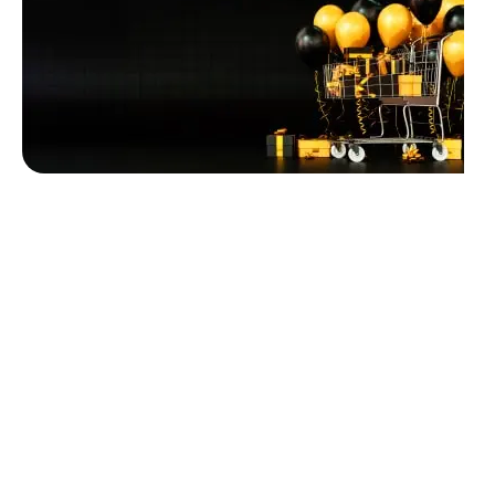
Unbeatable offers
Black Friday
Blowout!