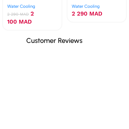
(240mm) (White)
Capellix (Blanc)
Water Cooling
Water Cooling
2
2 290
MAD
2 290
MAD
100
MAD
Customer Reviews