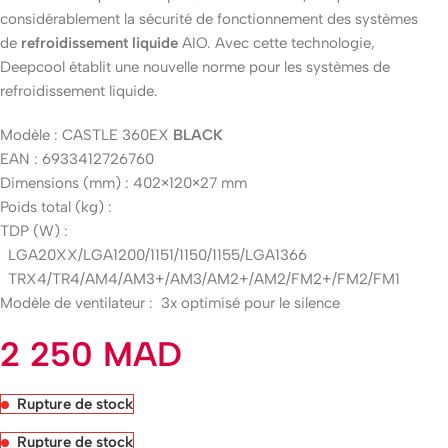
considérablement la sécurité de fonctionnement des systèmes
de
refroidissement liquide
AIO. Avec cette technologie,
Deepcool établit une nouvelle norme pour les systèmes de
refroidissement liquide.
Modèle : CASTLE 360EX
BLACK
EAN : 6933412726760
Dimensions (mm) : 402×120×27 mm
Poids total (kg) :
TDP (W) :
LGA20XX/LGA1200/1151/1150/1155/LGA1366
TRX4/TR4/AM4/AM3+/AM3/AM2+/AM2/FM2+/FM2/FM1
Modèle de ventilateur : 3x optimisé pour le silence
2 250
MAD
Rupture de stock
Rupture de stock