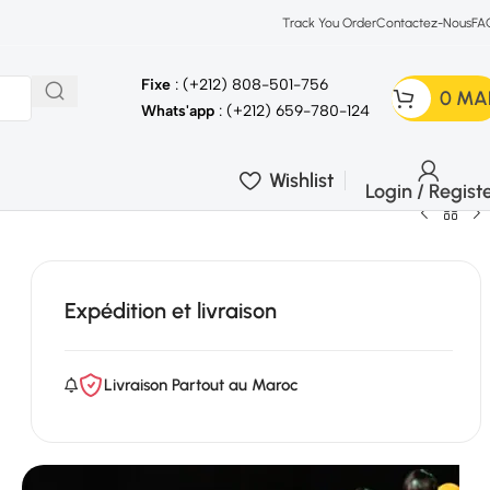
Track You Order
Contactez-Nous
FA
Fixe
: (+212) 808-501-756
0
MA
Whats'app
: (+212) 659-780-124
Wishlist
Login / Regist
Expédition et livraison
Livraison Partout au Maroc