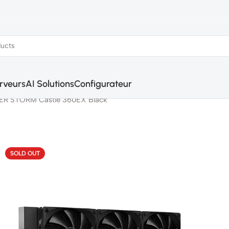
rveurs
AI Solutions
Configurateur
R STORM Castle 360EX Black
SOLD OUT