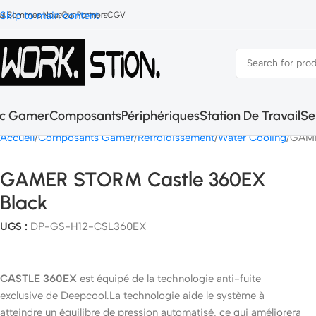
Skip to main content
ui Sommes Nous
Our Partners
CGV
c Gamer
Composants
Périphériques
Station De Travail
Se
Accueil
Composants Gamer
Refroidissement
Water Cooling
GAME
GAMER STORM Castle 360EX
Black
UGS :
DP-GS-H12-CSL360EX
CASTLE 360EX
est équipé de la technologie anti-fuite
exclusive de Deepcool.La technologie aide le système à
atteindre un équilibre de pression automatisé, ce qui améliorera