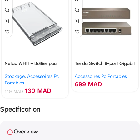
Netac WH11 – Boîtier pour
Tenda Switch 8-port Gigabit
disque dur 2.5″
Ethernet (TEG1008D)
Stockage
,
Accessoires Pc
Accessoires Pc Portables
Portables
699
MAD
130
MAD
149
MAD
Specification
Overview