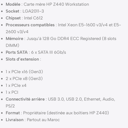
Modèle
: Carte mère HP Z440 Workstation
Socket
: LGA2011-3
Chipset
: Intel C612
Processeurs compatibles
: Intel Xeon E5-1600 v3/v4 et E5-
2600 v3/v4
Mémoire
: Jusqu’à 128 Go DDR4 ECC Registered (8 slots
DIMM)
Ports SATA
: 6 x SATA III 6Gb/s
Slots d’extension
:
1 x PCIe x16 (Gen3)
2 x PCIe x8 (Gen3)
1 x PCIe x4
1 x PCI
Connectivité arrière
: USB 3.0, USB 2.0, Ethernet, Audio,
PS/2
Format
: Propriétaire (destinée aux boîtiers HP Z440)
Livraison
: Partout au Maroc