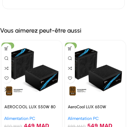
Vous aimerez peut-être aussi
-25%
-21%
AEROCOOL LUX 550W 80
AeroCool LUX 650W
PLUS BRONZE
Alimentation PC
Alimentation PC
449
MAD
549
MAD
600
MAD
699
MAD