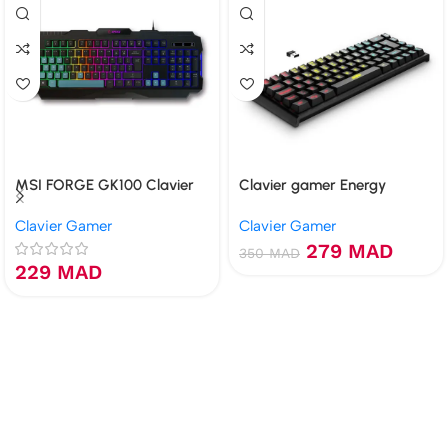
MSI FORGE GK100 Clavier
Clavier gamer Energy
Sistem ESG K4 KOMPACT –
Clavier Gamer
Clavier Gamer
WIRELESS
279
MAD
350
MAD
229
MAD