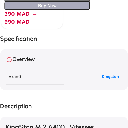
Buy Now
390
MAD
–
990
MAD
Specification
Overview
Brand
Kingston
Description
KingSton M.2 A400 : Vitesses