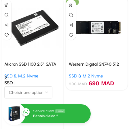
-23%
Micron SSD 1100 2.5″ SATA
Western Digital SN740 512
Go NVMe PCIe 4.0
SSD & M.2 Nvme
SSD & M.2 Nvme
690
MAD
SSD
900
MAD
Service client
Online
Besoin d'aide ?