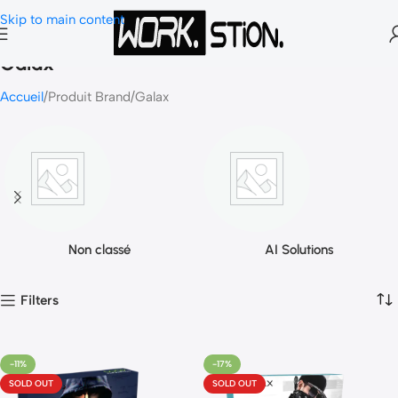
Skip to main content
Galax
Accueil
Produit Brand
Galax
Non classé
AI Solutions
Filters
-11%
-17%
SOLD OUT
SOLD OUT